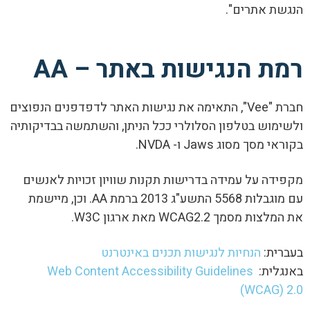
הנגשת אתרים".
רמת הנגישות באתר – AA
חברת "Vee", התאימה את נגישות האתר לדפדפנים הנפוצים
ולשימוש בטלפון הסלולרי ככל הניתן, והשתמשה בבדיקותיה
בקוראי מסך מסוג Jaws ו- NVDA.
מקפידה על עמידה בדרישות תקנות שוויון זכויות לאנשים
עם מוגבלות 5568 התשע"ג 2013 ברמת AA. וכן, מיישמת
את המלצות מסמך WCAG2.2 מאת ארגון W3C.
בעברית:
הנחיות
לנגישות
תכנים
באינטרנט
באנגלית:
Web Content Accessibility Guidelines
(WCAG) 2.0