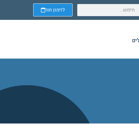
לזימון תור
ים