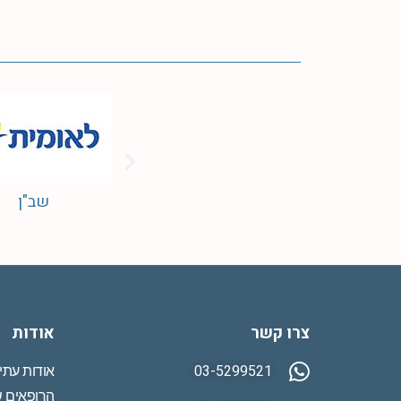
שב
הסדר תשלום-החזר
צרו קשר
אודות
03-5299521
אודות עתי
הרופאים ש