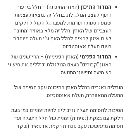
המדור התיכון
(האוזן התיכונה) – חלל בין עור
התוף לעצם הגולגולת. בחלל זה נמצאות עצמות
שמע קטנות התורמות למעבר גל הקול לחלקים
העצביים של האוזן. חלל זה מלא באוויר ומחובר
לשם איזון לחצים לחלל האף ע"י תעלה מיוחדת
בשם תעלת אאוסטכיוס.
המדור הפנימי
(האוזן הפנימית) – החיישנים של
האוזן "קבורים" בעצם הגולגולת וכוללים את חישני
השמיעה וחיישני התנועה.
הנוזלים נאגרים בחלל האוזן התיכונה עקב חסימה של
התעלה המאווררת, תעלת אאוסטכיוס.
הסיבות לחסימת תעלה זו יכולים להיות זמניים כמו בעת
דלקת עם בצקת (נפיחות) זמנית של חלל התעלה ועד
חסימה מתמשכת עקב נוכחות רקמת אדנואיד (שקד