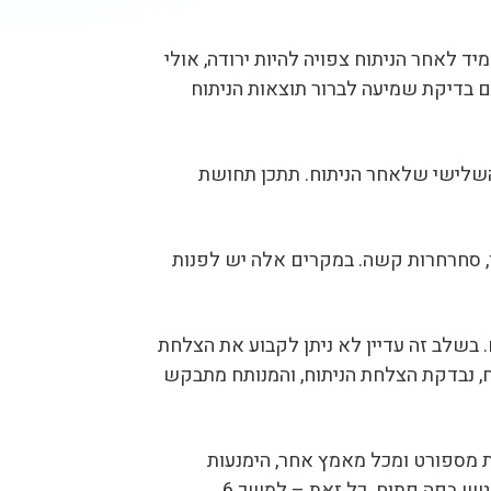
ד לאחר הניתוח צפויה להיות ירודה, אולי
לם בדיקת שמיעה לברור תוצאות הניתוח
 והשלישי שלאחר הניתוח. תתכן תחושת
, סחרחרות קשה. במקרים אלה יש לפנות
די הטמפונים החיצוניים מנוקים. בשלב זה עדיין לא ניתן לקבוע את הצלחת
ור כ- 6 שבועות מניתוח. בביקורת השנייה, כעבור כ- 6 שבועות מניתוח, נבדקת הצלחת הניתוח, והמנותח מתבקש
 מספורט ומכל מאמץ אחר, הימנעות
מהרמת משאות כבדים (כולל תינוקות), הימנעות מטיסה או צלילה. יש להימנע מקינוח אף אגרסיבי. יש להתעטש בפה פתוח. כל זאת – למשך 6