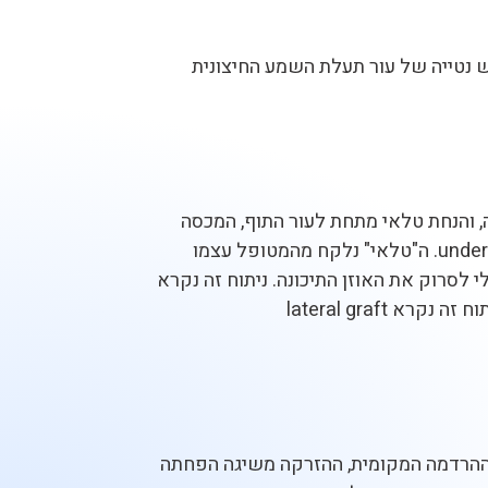
ש נטייה של עור תעלת השמע החיצונית
ה, והנחת טלאי מתחת לעור התוף, המכסה
את הנקב מלמטה. ניתוח זה נקרא טימפנופלסטיקה מטיפוס 1 (type 1 Tympanoplasty) או underlay technique. ה"טלאי" נלקח מהמטופל עצמו
 לסרוק את האוזן התיכונה. ניתוח זה נקרא
מירינגופלסטיקה (Myringoplasty). במקרים של נקב גדול במיוחד הטלאי יונח על החלק החיצוני של עור. ניתוח זה נקרא lateral graft
 ההרדמה המקומית, ההזרקה משיגה הפחתה