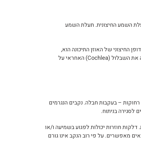
 ואת תעלת השמע החיצונית. תעלת השמע
נה היא חלל של אוויר המחובר ללוע האפי דרך החצוצרה של אאוסטכיוס (Eustachian tube). הדופן החיצוני של האוזן התיכונה הוא,
כאמור, עור התוף. הדופן העמוק הוא עצם נוקשה, אשר בתוכה "חצובה" האוזן הפנימית. האוזן הפנימית מכילה את השבלול (Cochlea) האחראי על
ם רחוקות – בעקבות חבלה. נקבים הנגרמים
ם לסגירה בניתוח.
 דלקות חוזרות יכולות לפגוע בשמיעה ו/או
ים מאפשרים. על פי רוב הנקב אינו גורם