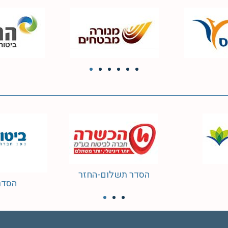
שב"ן
הסדר
חזר