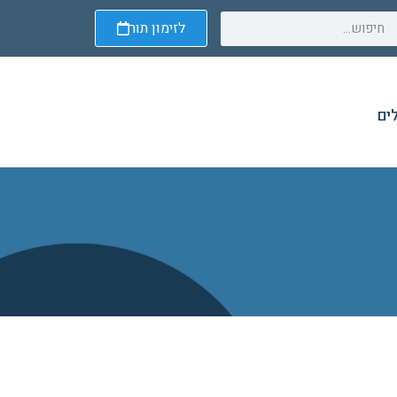
לזימון תור
ים