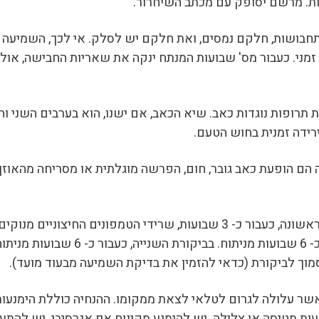
חבושות, חלקם נמסים, ואת חלקם יש לסלק. אי לכך, השמיעה מי
 זמני. כעבור מס' שבועות המנתח ינקה את שאריות החבישה, או
ית תרופות נוגדות כאב. שיא הכאב, אם ישנו, הוא בערבים השני
ירידה זמנית בחוש הטעם.
 הופעת כאב גובר, חום, הפרשה מוגלתית או מסריחה מהאוזן
לאחר הניתוח נערכות 2 ביקורות. בביקורת הראשונה, כעבור כ- 3 שבועות, שרי
הניתוח, שכן ההחלמה הסופית קורית כעב
ך לביקורת (כדאי להזמין את בדיקת השמיעה מבעוד מועד).
ר עלולה לגרום לטלאי לצאת ממקומו. ההנחיה כוללת הימנעות