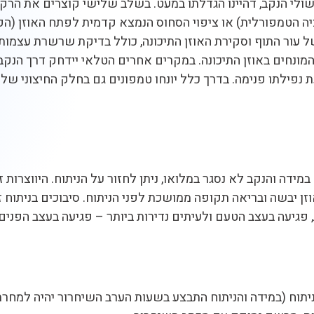
שולי הנקב, דהיינו הגדלתו במעט. בשלב שלישי קוצרים את ה
הטמפורלית) או ציפוי הסחוס הנמצא קדמית לפתח האוזן (הפרי
 עור התוף וסקירת האוזן התיכונה, כולל בדיקת שרשרת עצמות
המונחים באוזן התיכונה. במקרים אחרים הטלאי יידחק דרך הנקב.
ת נפילתו פנימה. בדרך כלל יונחו טמפונים גם בחלק החיצוני של
יעורי ההצלחה בניתוח נעים סביב 85-90%. במידה והנקב לא נסגר במלואו, ניתן לחזור על 
פגיעה בעצב הטעם ולעיתים נדירות ביותר – פגיעה בעצב הפנים.
תוח (במידה והניתוח התבצע בשעות הערב השיחרור יהיה למחרת