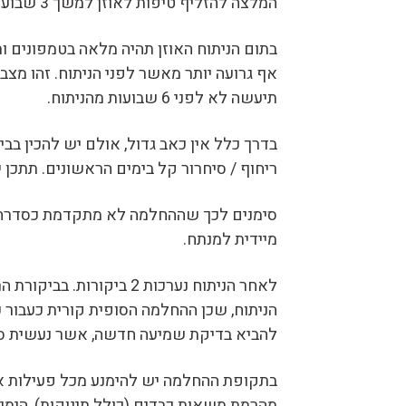
המלצה להזליף טיפות לאוזן למשך 3 שבועות. מרשם יסופק עם מכתב השיחרור.
בתום הניתוח האוזן תהיה מלאה בטמפונים ות
אף גרועה יותר מאשר לפני הניתוח. זהו מצב
תיעשה לא לפני 6 שבועות מהניתוח.
בדרך כלל אין כאב גדול, אולם יש להכין בב
ריחוף / סיחרור קל בימים הראשונים. תתכן 
סימנים לכך שההחלמה לא מתקדמת כסדרה הם
מיידית למנתח.
להביא בדיקת שמיעה חדשה, אשר נעשית סמו
בתקופת ההחלמה יש להימנע מכל פעילות אש