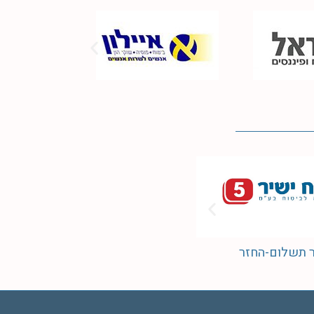
 תשלום-החזר
הסדר תשלום-החזר