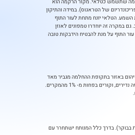
רקמה שתשמש כטלאי. מקור הרקמה הוא
כונדריום של הטראגוס). במידה והתיקון
 השמע. הטלאי יונח מתחת לעור התוף
 גם במקרה זה יוחדרו טמפונים לאוזן
 עור התוף על מנת להבטיח הידבקות טובה
הניתוח. היווצרות זיהום באזור בתקופת ההחלמה מגביר מאד
את הסיכון לכישלון. אי לכך, יש לוודא כי האוזן יבשה ובריאה תקופה ממושכת לפני הניתוח. סיבוכים בניתוח זה נדירים, וקורים בפחות מ- 1% מהמקרים.
 בבוקר). בדרך כלל המנותח ישתחרר עם