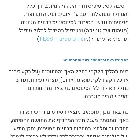
הסיבה לסינוסיטיס חדה הינה זיהומית בדרך כלל
והמחלה מטופלת היטב ע"י אנטיביוטיקה ותרופות
מפחיתות גודש. הסיבות לסינוסיטיס כרונית מגוונות
(מזיהום ועד גנטיקה) והטיפול בה יכול לכלול טיפול
תרופתי או ניתוחי (נ
יתוח סינוסים – FESS
)
מה קורה באף ובסינוסים בעת סינוסיטיס
?
בעת תהליך דלקתי בחלל האף והסינוסים (על רקע זיהום
או על רקע דלקת שאינה זיהום), נוצרת נפיחות וגודש
בחלל האף וחלל הסינוסים כתוצאה מזרימת דם
והפרשה ריר מוגברת.
כתוצאה מכך, נחסמים מוצאי הסינוסים ודרכי האוויר
באף ומתפתח מעגל חוזר המחריף את תחושת החסימה,
ההפרשה והלחץ. במחלות כרוניות מסוימות, יתכן מופע
של פוליפים אפיים (הסיבה לכך עדיין לא ברורה לגמרי)