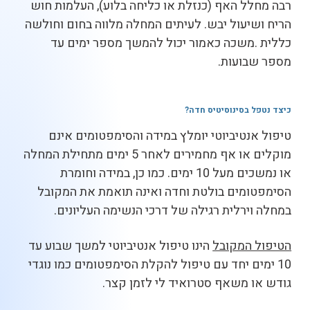
רבה מחלל האף (כנזלת או כליחה בלוע), העלמות חוש
הריח ושיעול יבש. לעיתים המחלה מלווה בחום וחולשה
כללית .משכה כאמור יכול להמשך מספר ימים עד
מספר שבועות.
כיצד נטפל בסינוסיטיס חדה
?
טיפול אנטיביוטי יומלץ במידה והסימפטומים אינם
מוקלים או אף מחמירים לאחר 5 ימים מתחילת המחלה
או נמשכים מעל 10 ימים. כמו כן, במידה וחומרת
הסימפטומים בולטת וחדה ואינה תואמת את המקובל
במחלה וירלית רגילה של דרכי הנשימה העליונים.
הטיפול המקובל
הינו טיפול אנטיביוטי למשך שבוע עד
10 ימים יחד עם טיפול להקלת הסימפטומים כמו נוגדי
גודש או משאף סטרואיד לי לזמן קצר.