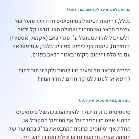
מה ניתן לעשות עד לפגישה עם הרופא
?
ככלל, דחיפות הטיפול בסינוסיטיס חדה הינו פועל של
עוצמת הכאב ואי הנוחות שחולה חש. גודש קל וכאב
חלש יכול להיות מטופל ע"י נוגדי כאב (אקמול, אספירין
ודומיהם), טיפות אף לימים ספורים בלבד, שטיפות אף
עם מי מלח וחימום מקומי באזור הכאב בפנים.
במידה והכאב חד ומעיק יש לנסות ולקבוע תור דחוף
לרופא או לפנות למוקד חרום / חדר המיון!
כיצד תתבטא סינוסיטיס כרונית
?
סינוסיטיס כרונית יכולה להיות המשכה של סינוסיטיס
חדה שאינה משתפרת על אף הטיפול המקובל או,
מחלת אף וסינוסים כרונית המתבטאת בד"כ בתחושה של
חסימה אפית, תחושת גודש ונזלת ואובדן חוש ריח.