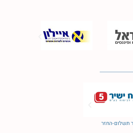
שב"ן
 תשלום-החזר