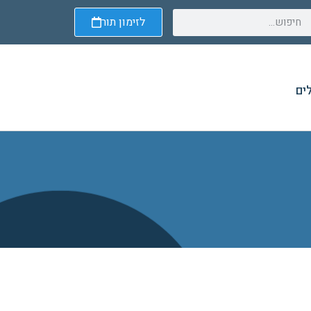
לזימון תור
ים