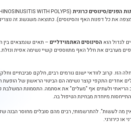
ת הפנים/סינוסים כרונית
מצפה את כל דפנות האף והסינוסים). כתוצאה משגשוג זה נוצר
ם לגדול הוא
הסינוסים האתמוידליים
– תאים שנמצאים בין הע
פים מערבים את חלל האף מתווספים קשיי נשימה אפית ונזלת. 
חלה הזו. קרוב לוודאי ישנם גורמים רבים, חלקם סביבתיים וחל
לים אחדים התקפי קוצר נשימה הם הביטוי הראשון של הופעת ה
הריאתי ולעתים אף "מעלים" את אסתמה. התסמונת המשלבת פול
ין מה לעשות". להתרשמותי, רבים מהם סובלים מחוסר הבנה של
 או כירורגי.