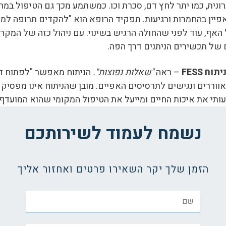
ית, כמו יתר לחץ דם, סכרת וכו. כמשתמע מכך גם הטיפול במחלה 
ין בהחמרות ורגיעות. תפקיד הרופא הוא "להקדים תרופה למכה
אף, עוד לפני שהחולה הרגיש בשינוי. עם ניהול כזה של המקר
ם של תכשירים הניתנים דרך הפה.
יתוח FESS
– ראה
"שאלות נפוצות".
הניתוח מאפשר "לפתוח ד
אווררים ונגישים לתרסיסים האפיים. מובן שהניתוח אינו מפסי
תי את איכות החיים ומייעל את הטיפול המקומי שהוא המועדף 
נשמח לעמוד לשירותכם
הזמן שלך יקר השאירו פרטים ואחזור אליך