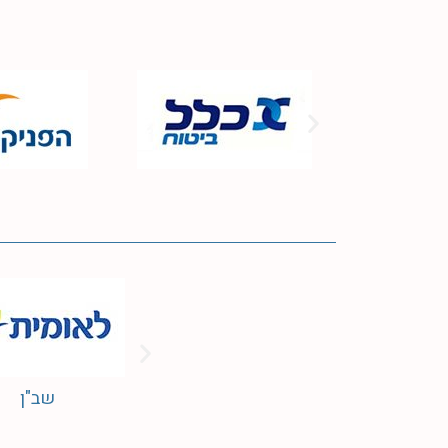
שב"ן
הסדר תשלום-החזר