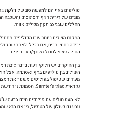
פוליפים באף הם למעשה סוג של
דלקת גתו
מוגזם של רירית האף והסינוסים (השכבה ה
החללים שבמצב תקין מכילים אוויר.
המקום השכיח ביותר שבו הפוליפים מתחילי
ירידה בחוש הריח, אם בכלל. לאחר שהפולי
החולה עשוי לסבול מלחץ/כאב בפנים.
בין החוקרים יש חלוקי דעות בדבר סיבת המ
השילוב בין פוליפים באף ואסתמה. אצל חו
מעידים שטיפול בפוליפים משפר את המצב 
נקראית Samter’s triad. תסמונת זו דורשת התייחסות מיוחדת מבחינת הטיפול בה.
לא מעט חולים עם פוליפים חיים בדעה ש"א
נובע גם כשלון של הטיפול, בין אם הוא שמרני